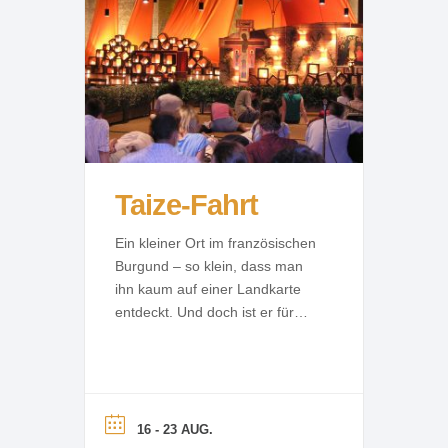
Taize-Fahrt
Ein kleiner Ort im französischen
Burgund – so klein, dass man
ihn kaum auf einer Landkarte
entdeckt. Und doch ist er für
viele, die ihn erlebt haben, so
groß, dass Worte oft nicht
reichen, ihn zu beschreiben. Wo
Worte aufhören, da kann Musik
noch Vieles mehr ausdrücken:
16 - 23 AUG.